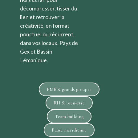
décompresser, tisser du
lien et retrouver la
créativité, en format
ponctuel ou récurrent,
dans vos locaux. Pays de
Gex et Bassin
Lémanique.
PME & grands groupes
RH & bien-être
Team building
Pause méridienne